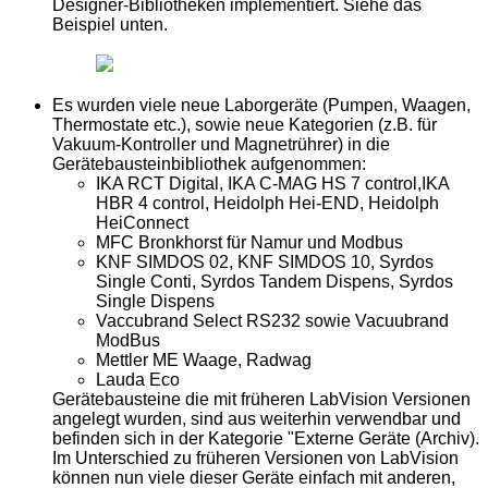
Designer-Bibliotheken implementiert. Siehe das
Beispiel unten.
Es wurden viele neue Laborgeräte (Pumpen, Waagen,
Thermostate etc.), sowie neue Kategorien (z.B. für
Vakuum-Kontroller und Magnetrührer) in die
Gerätebausteinbibliothek aufgenommen:
IKA RCT Digital, IKA C-MAG HS 7 control,IKA
HBR 4 control, Heidolph Hei-END, Heidolph
HeiConnect
MFC Bronkhorst für Namur und Modbus
KNF SIMDOS 02, KNF SIMDOS 10, Syrdos
Single Conti, Syrdos Tandem Dispens, Syrdos
Single Dispens
Vaccubrand Select RS232 sowie Vacuubrand
ModBus
Mettler ME Waage, Radwag
Lauda Eco
Gerätebausteine die mit früheren LabVision Versionen
angelegt wurden, sind aus weiterhin verwendbar und
befinden sich in der Kategorie "Externe Geräte (Archiv).
Im Unterschied zu früheren Versionen von LabVision
können nun viele dieser Geräte einfach mit anderen,