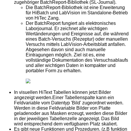
zugehöriger BatchReport-Bibliothek (SL-Journal).
Die BatchReport-Bibliothek ist eine Erweiterung
für HiBatch und LabVision im Standalone-Betrieb
von HiTec Zang.
Der BatchReport fungiert als elektronisches
Laborjournal. Er zeichnet alle wichtigen
Wertänderungen und Ereignisse auf, die während
eines Batch-Versuchs (Rezeptur) oder manuellen
Versuchs mittels LabVision-Arbeitsblatt anfallen.
Abgesehen davon sind auch manuelle
Eintragungen möglich. Ziel ist es, eine
vollständige Dokumentation des Versuchsablaufs
und aller wichtigen Daten in kompakter und
portabler Form zu erhalten.
In visuellen HiText Tabellen können jetzt Bilder
angezeigt werden.Einer Tabellenspalte kann ein
Feldvariable vom Datentyp 'Bild' zugeordnet werden.
Werden in diese Feldvariable Bilder von Platte
geladenoder aus Masken erzeugt, werden diese Bilder
in der jeweiligen Tabellenzelle angezeigt. Das Bild
wird entsprechend dem verfügbaren Platz skaliert.
Es gibt neue Funktionen und Prozeduren. (z.B funktion