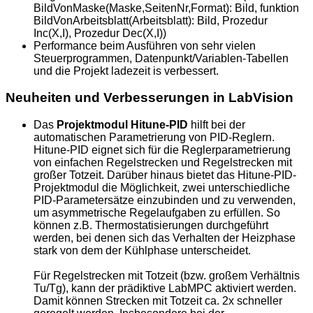
BildVonMaske(Maske,SeitenNr,Format): Bild, funktion
BildVonArbeitsblatt(Arbeitsblatt): Bild, Prozedur
Inc(X,I), Prozedur Dec(X,I))
Performance beim Ausführen von sehr vielen
Steuerprogrammen, Datenpunkt/Variablen-Tabellen
und die Projekt ladezeit is verbessert.
Neuheiten und Verbesserungen in LabVision
Das
Projektmodul Hitune-PID
hilft bei der
automatischen Parametrierung von PID-Reglern.
Hitune-PID eignet sich für die Reglerparametrierung
von einfachen Regelstrecken und Regelstrecken mit
großer Totzeit. Darüber hinaus bietet das Hitune-PID-
Projektmodul die Möglichkeit, zwei unterschiedliche
PID-Parametersätze einzubinden und zu verwenden,
um asymmetrische Regelaufgaben zu erfüllen. So
können z.B. Thermostatisierungen durchgeführt
werden, bei denen sich das Verhalten der Heizphase
stark von dem der Kühlphase unterscheidet.
Für Regelstrecken mit Totzeit (bzw. großem Verhältnis
Tu/Tg), kann der prädiktive LabMPC aktiviert werden.
Damit können Strecken mit Totzeit ca. 2x schneller